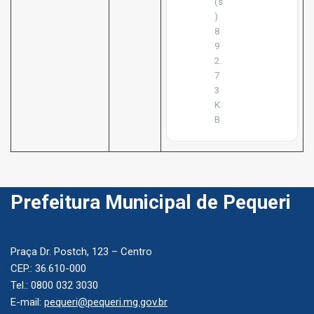
(s
)
8
9
2.
7
3
K
B
Prefeitura Municipal de Pequeri
Praça Dr. Postch, 123 – Centro
CEP.: 36.610-000
Tel.: 0800 032 3030
E-mail:
pequeri@pequeri.mg.gov.br