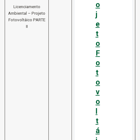
o
Licenciamento
j
Ambiental – Projeto
Fotovoltáico PARTE
e
II
t
o
F
o
t
o
v
o
l
t
á