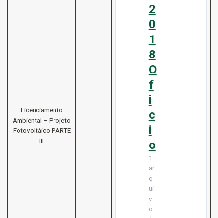
2
0
1
8
O
f
i
Licenciamento
c
Ambiental – Projeto
i
Fotovoltáico PARTE
III
o
1
ar
q
ui
v
o