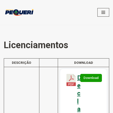
Pular
para
o
conteúdo
Licenciamentos
DESCRIÇÃO
DOWNLOAD
D
Download
e
c
l
a