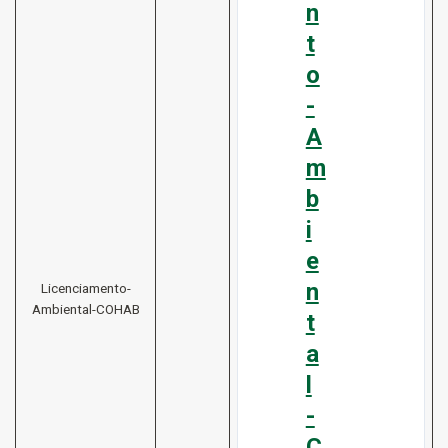
n
t
o
-
A
m
b
i
e
n
Licenciamento-
Ambiental-COHAB
t
a
l
-
C