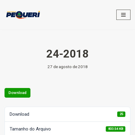
Pular
para
o
conteúdo
24-2018
27 de agosto de 2018
Download
Download
25
Tamanho do Arquivo
833.54 KB