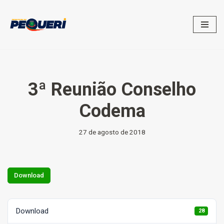
Pular
para
o
conteúdo
3ª Reunião Conselho
Codema
27 de agosto de 2018
Download
Download
28